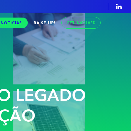
GET INVOLVED
NOTÍCIAS
RAISE-UP!
 O LEGADO
IÇÃO