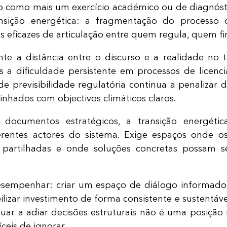
ão como mais um exercício académico ou de diagnóst
nsição energética: a fragmentação do processo d
s eficazes de articulação entre quem regula, quem f
te a distância entre o discurso e a realidade no t
mas a dificuldade persistente em processos de lice
de previsibilidade regulatória continua a penalizar
inhados com objectivos climáticos claros.
ocumentos estratégicos, a transição energética
erentes actores do sistema. Exige espaços onde o
m partilhadas e onde soluções concretas possam
esempenhar: criar um espaço de diálogo informado 
mobilizar investimento de forma consistente e sust
inuar a adiar decisões estruturais não é uma posição 
eis de ignorar.