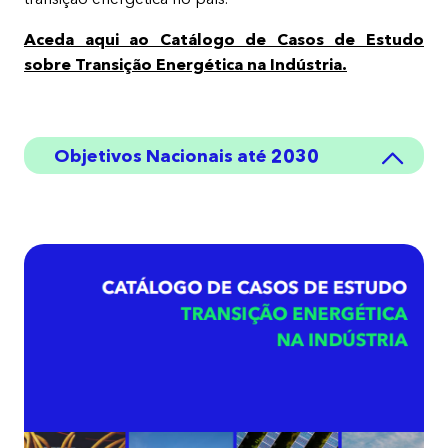
Aceda aqui ao Catálogo de Casos de Estudo
sobre Transição Energética na Indústria.
Objetivos Nacionais até 2030
80%
​de fontes renováveis de energia
no setor electroprodutor
30-32%
​de eletrificação da indústria
198-204PJ
​de consumo energético