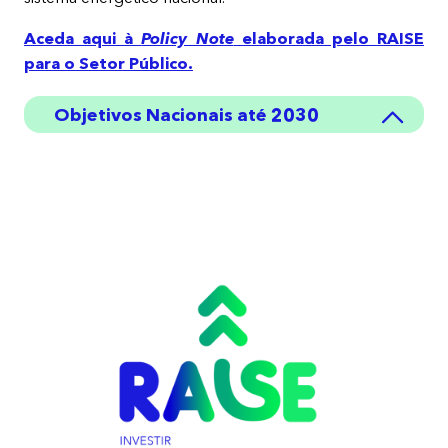
Aceda aqui à
elaborada pelo RAISE
Policy Note
para o Setor Público.
Objetivos Nacionais até 2030
40%
​de redução de energia primária
10%
​do consumo energético através
de soluções de autoconsumo