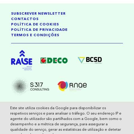
SUBSCREVER NEWSLETTER
CONTACTOS
POLÍTICA DE COOKIES
POLÍTICA DE PRIVACIDADE
TERMOS E CONDIÇÕES
2026 , reservados todos os direitos
Este site utiliza cookies da Google para disponibilizar os
respetivos serviços e para analisar o tráfego. O seu endereço IP e
agente do utilizador são partilhados com a Google, bem como o
Cofinanciado pela União Europeia. No entanto, os pontos de vista e opiniões
desempenho e a métrica de segurança, para assegurar a
expressos são da exclusiva responsabilidade do(s) autor(es) e não refletem
qualidade do serviço, gerar as estatísticas de utilização e detetar
necessariamente os da União Europeia ou do CINEA. Nem a União Europeia nem