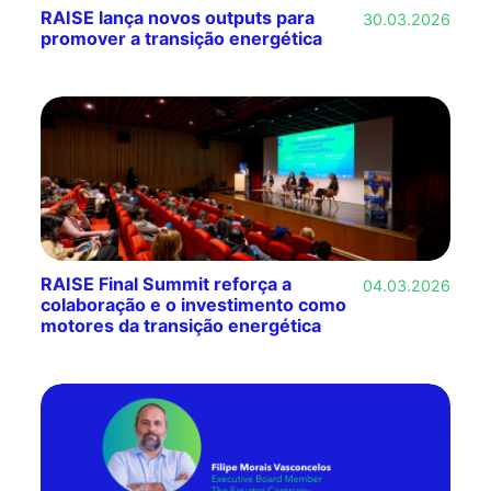
RAISE lança novos outputs para
30.03.2026
promover a transição energética
RAISE Final Summit reforça a
04.03.2026
colaboração e o investimento como
motores da transição energética