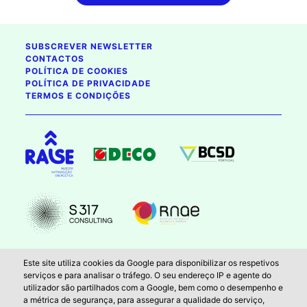
SUBSCREVER NEWSLETTER
CONTACTOS
POLÍTICA DE COOKIES
POLÍTICA DE PRIVACIDADE
TERMOS E CONDIÇÕES
2026 , reservados todos os direitos
Este site utiliza cookies da Google para disponibilizar os respetivos
serviços e para analisar o tráfego. O seu endereço IP e agente do
utilizador são partilhados com a Google, bem como o desempenho e
Cofinanciado pela União Europeia. No entanto, os pontos de vista e opiniões
a métrica de segurança, para assegurar a qualidade do serviço,