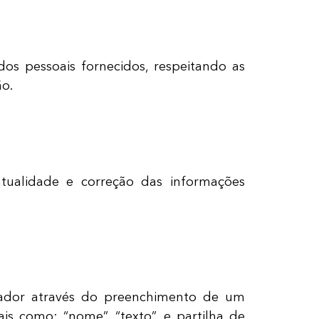
dos pessoais fornecidos, respeitando as
ão.
atualidade e correção das informações
zador através do preenchimento de um
is como: “nome”, “texto”, e partilha de