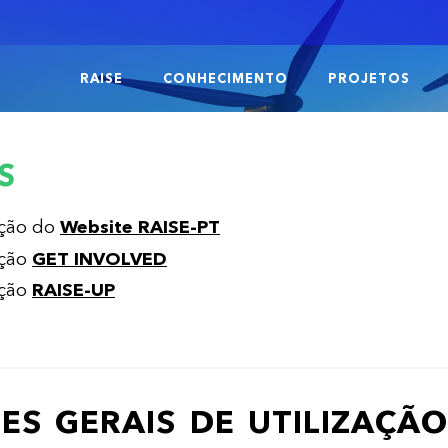
RAISE
CONHECIMENTO
PROJETOS
S
ação do
Website RAISE-PT
ação
GET INVOLVED
ação
RAISE-UP
ES GERAIS DE UTILIZAÇÃ