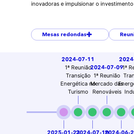
inovadoras e impulsionar o investimento
Mesas redondas
Reun
2024-07-11
2024
2024-07-09
1ª Reunião
1ª R
Transição
1ª Reunião
Tra
Energética no
Mercado das
Energ
Turismo
Renováveis
Ind
2025-01-23
2024-07-10
2024-06-