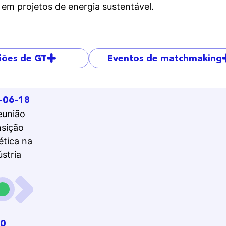
 em projetos de energia sustentável.
iões de GT
Eventos de matchmaking
-06-18
eunião
nsição
ética na
ústria
20