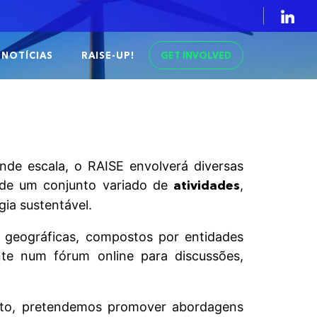
GET INVOLVED
NOTÍCIAS
RAISE-UP!
nde escala, o RAISE envolverá diversas
s de um conjunto variado de
atividades
,
ia sustentável.
 geográficas, compostos por entidades
ente num fórum online para discussões,
unto, pretendemos promover abordagens