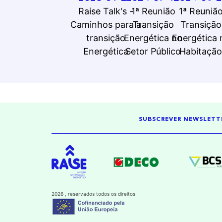
Raise Talk's -
1ª Reunião
1ª Reuniã
Caminhos para a
Transição
Transição
transição
Energética no
Energética 
Energética
Setor Público
Habitação
SUBSCREVER NEWSLETT
2026 , reservados todos os direitos